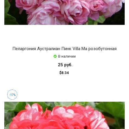
Пеларгония Аустралиан Пинк Villa Ma розобутонная
В наличии
25 руб.
$8.34
-17%