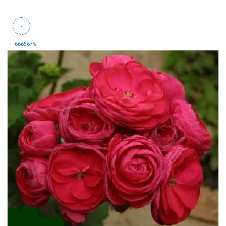
-
-666567%